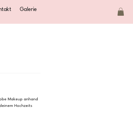
ntakt
Galerie
 Probe Makeup anhand
 deinem Hochzeits